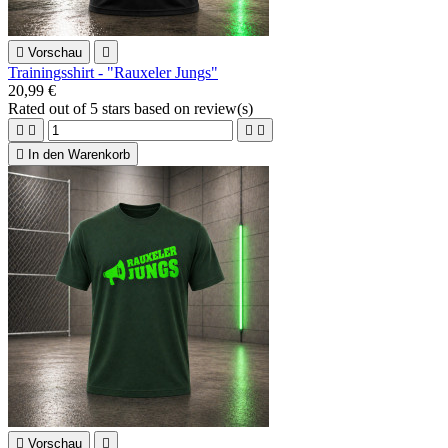

Vorschau

Trainingsshirt - "Rauxeler Jungs"
20,99 €
Rated
out of 5 stars based on
review(s)





In den Warenkorb

Vorschau
