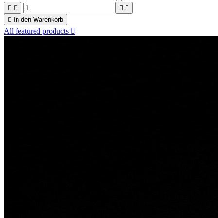





In den Warenkorb
All featured products
