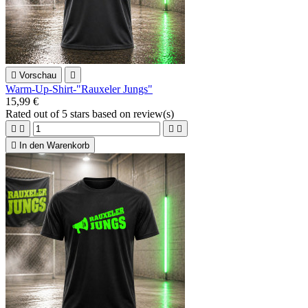

Vorschau

Warm-Up-Shirt-"Rauxeler Jungs"
15,99 €
Rated
out of 5 stars based on
review(s)





In den Warenkorb