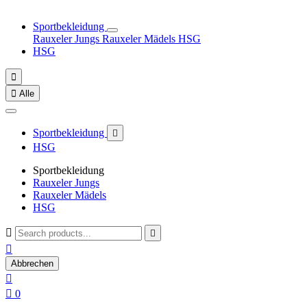
Sportbekleidung
Rauxeler Jungs
Rauxeler Mädels
HSG
HSG


Alle
Sportbekleidung

HSG
Sportbekleidung
Rauxeler Jungs
Rauxeler Mädels
HSG



Abbrechen


0