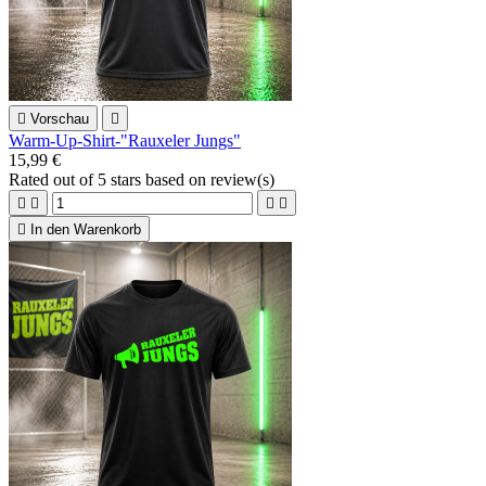

Vorschau

Warm-Up-Shirt-"Rauxeler Jungs"
15,99 €
Rated
out of 5 stars based on
review(s)





In den Warenkorb