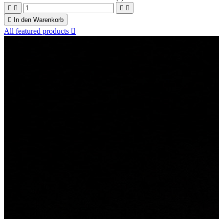





In den Warenkorb
All featured products
