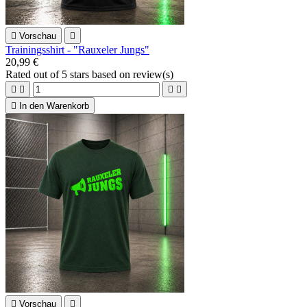

Vorschau

Trainingsshirt - "Rauxeler Jungs"
20,99 €
Rated
out of 5 stars based on
review(s)





In den Warenkorb

Vorschau
